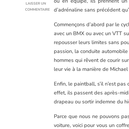
ou en équipe, ils prennent un
LAISSER UN
d’adrénaline sans précédent qu’
COMMENTAIRE
SUR
IDÉE
Commençons d’abord par le cycl
CADEAU
avec un BMX ou avec un VTT su
HOMME
:
repousser leurs limites sans pou
UN
passion, la conduite automobile
COFFRET
SPORTIF
hommes qui rêvent de courir sur 
POUR
leur vie à la manière de Michae
LES
FANS
DE
Enfin, le paintball, s’il n’est p
SENSATIONS
effet, ils passent des après-mid
FORTES.
drapeau ou sortir indemne du hi
Parce que nous ne pouvons pas 
voiture, voici pour vous un coffr