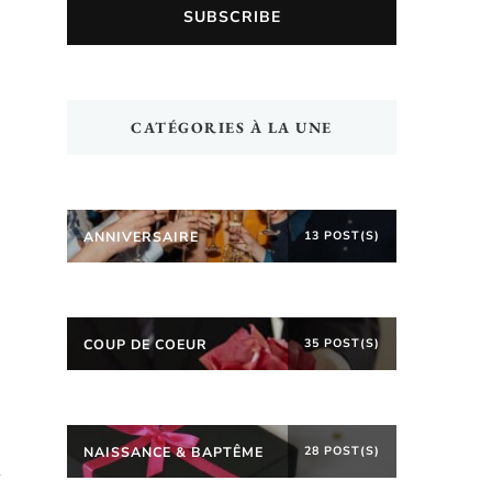
CATÉGORIES À LA UNE
ANNIVERSAIRE
13 POST(S)
COUP DE COEUR
35 POST(S)
NAISSANCE & BAPTÊME
28 POST(S)