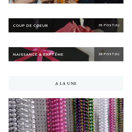
COUP DE COEUR
35 POST(S)
NAISSANCE & BAPTÊME
28 POST(S)
A LA UNE