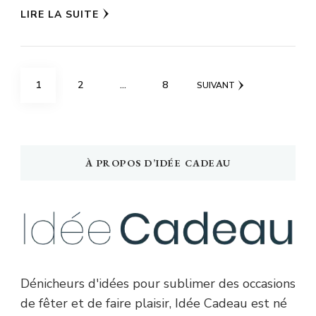
LIRE LA SUITE
Pagination
PAGE
PAGE
PAGE
1
2
…
8
SUIVANT
des
publications
À PROPOS D’IDÉE CADEAU
Dénicheurs d'idées pour sublimer des occasions
de fêter et de faire plaisir, Idée Cadeau est né