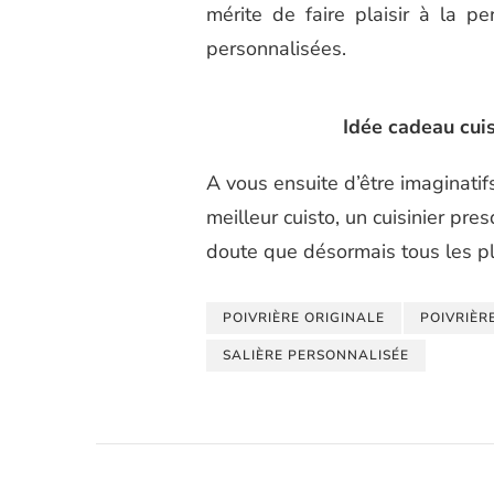
mérite de faire plaisir à la p
IDÉE
CADEAU
personnalisées.
CUISINE
:
PERSONNALISEZ
Idée cadeau cui
VOS
CONDIMENTS
A vous ensuite d’être imaginatif
meilleur cuisto, un cuisinier pr
doute que désormais tous les pl
POIVRIÈRE ORIGINALE
POIVRIÈR
SALIÈRE PERSONNALISÉE