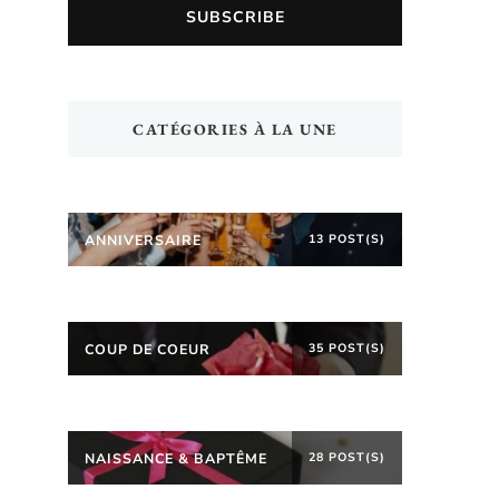
CATÉGORIES À LA UNE
ANNIVERSAIRE
13 POST(S)
COUP DE COEUR
35 POST(S)
NAISSANCE & BAPTÊME
28 POST(S)