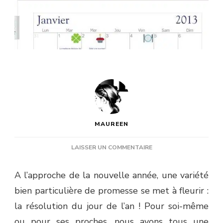
MAUREEN
SUR
LAISSER UN COMMENTAIRE
[PARTENAIRE]
UN
A l’approche de la nouvelle année, une variété
CADEAU
bien particulière de promesse se met à fleurir :
POUR
GARDER
la résolution du jour de l’an ! Pour soi-même
LA
ou pour ses proches, nous avons tous une
MOTIVATION