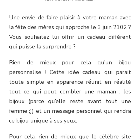
LAISSER UN COMMENTAIRE
CADEAU
FÊTE
Une envie de faire plaisir à votre maman avec
DES
la fête des mères qui approche le 3 juin 2102 ?
MÈRES
:
Vous souhaitez lui offrir un cadeau différent
CHOISISSEZ
qui puisse la surprendre ?
CADOPIX,
POUR
ÊTRE
Rien de mieux pour cela qu’un bijou
SÛR
personnalisé ! Cette idée cadeau qui parait
DE
FAIRE
toute simple en apparence réunit en réalité
PLAISIR
tout ce qui peut combler une maman : les
!
bijoux (parce qu’elle reste avant tout une
femme ;)) et un message personnel qui rendra
ce bijou unique à ses yeux.
Pour cela, rien de mieux que le célèbre site