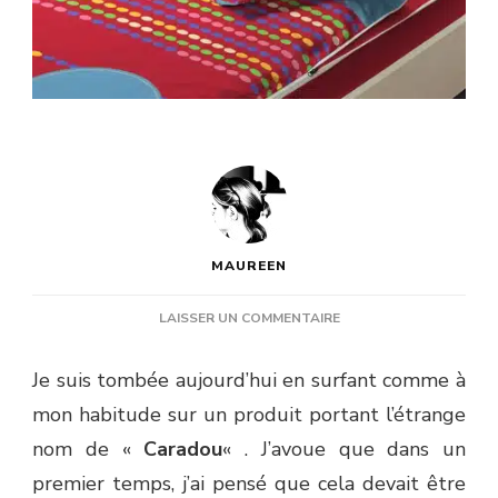
MAUREEN
SUR
LAISSER UN COMMENTAIRE
LE
CARADOU
Je suis tombée aujourd’hui en surfant comme à
:
mon habitude sur un produit portant l’étrange
UNE
IDÉE
nom de «
Caradou
« . J’avoue que dans un
CADEAU
premier temps, j’ai pensé que cela devait être
INGÉNIEUSE,