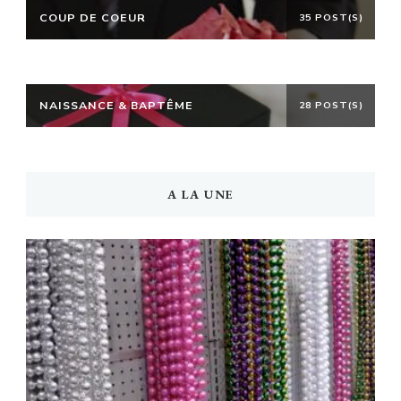
COUP DE COEUR
35 POST(S)
NAISSANCE & BAPTÊME
28 POST(S)
A LA UNE