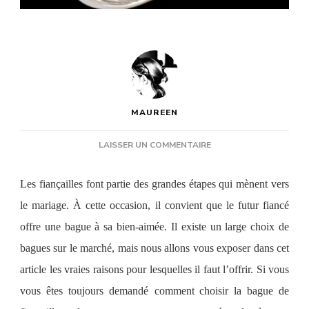
MAUREEN
SUR
LAISSER UN COMMENTAIRE
CHOISIR
UNE
Les fiançailles
font partie
des grandes étapes qui mènent vers
BAGUE
DE
le mariage. À cette occasion,
il convient que
le futur fiancé
FIANÇAILLES
offre
une bague à sa bien-aimée. Il existe un large choix de
POUR
VOTRE
bagues sur le marché, mais nous allons vous exposer dans cet
BIEN-
article les vraies raisons pour lesquelles il faut l’offrir.
Si vous
AIMÉE.
vous êtes toujours demandé
c
omment choisir la bague de