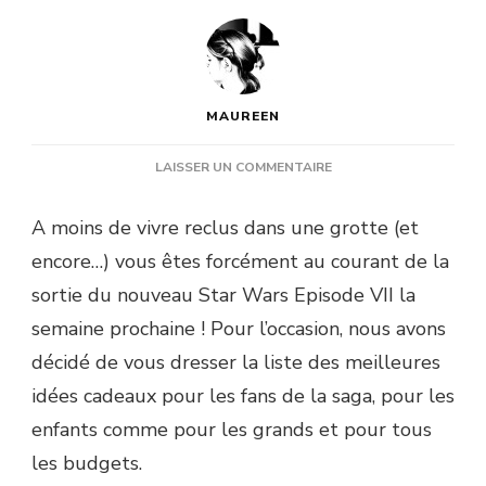
MAUREEN
SUR
LAISSER UN COMMENTAIRE
TOP
10
A moins de vivre reclus dans une grotte (et
DES
encore…) vous êtes forcément au courant de la
CADEAUX
POUR
sortie du nouveau Star Wars Episode VII la
FANS
semaine prochaine ! Pour l’occasion, nous avons
DE
STAR
décidé de vous dresser la liste des meilleures
WARS
idées cadeaux pour les fans de la saga, pour les
enfants comme pour les grands et pour tous
les budgets.