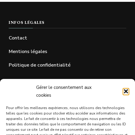
INFOS LÉGALES
Contact
Mentions légales
Politique de confidentialité
SUR LES RÉSEAUX SOCIAUX
Gérer le consentement aux
cookies
Pour offrir les meilleures expériences, nous utilisons des technologies
telles que les cookies pour stocker et/ou accéder aux informations des
appareils. Le fait de consentir à ces technologies nous permettra de
traiter des données telles que le comportement de navigation ou les ID
uniques sur ce site. Le fait de ne pas consentir ou de retirer son