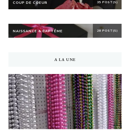
COUP DE COEUR
35 POST(S)
NAISSANCE & BAPTÊME
28 POST(S)
A LA UNE