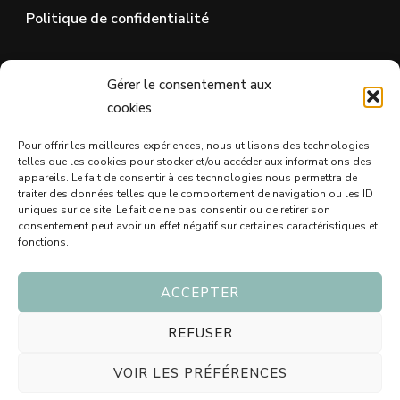
Politique de confidentialité
SUR LES RÉSEAUX SOCIAUX
Gérer le consentement aux
cookies
Pour offrir les meilleures expériences, nous utilisons des technologies
telles que les cookies pour stocker et/ou accéder aux informations des
appareils. Le fait de consentir à ces technologies nous permettra de
traiter des données telles que le comportement de navigation ou les ID
uniques sur ce site. Le fait de ne pas consentir ou de retirer son
consentement peut avoir un effet négatif sur certaines caractéristiques et
fonctions.
ACCEPTER
© Copyright 2026
Blog Idée Cadeau - Trouvez le bon
cadeau 🖤
. Tous droits réservés.
Vilva | Développé par
REFUSER
Blossom Themes
. Propulsé par
WordPress
Politique
VOIR LES PRÉFÉRENCES
de confidentialité