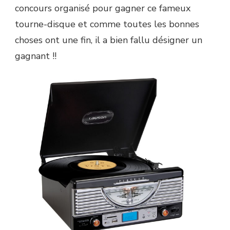
concours organisé pour gagner ce fameux
CONCOURS
VINYLUS
tourne-disque et comme toutes les bonnes
ET
choses ont une fin, il a bien fallu désigner un
PAGE
FACEBOOK
gagnant !!
BLOG
IDEE
CADEAU
!