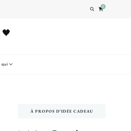
0
u 🖤
 qui
À PROPOS D’IDÉE CADEAU