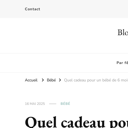
Contact
Blo
Par f
Accueil
Bébé
Quel cadeau pour un bébé de 6 moi
16 MAI 2025
BÉBÉ
Quel cadeau po