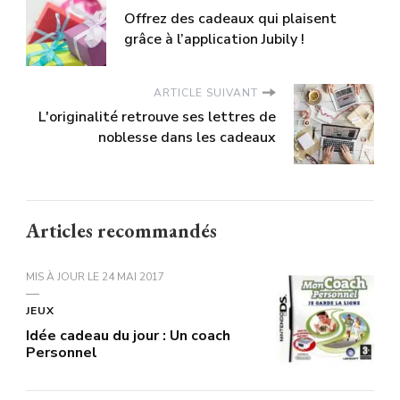
Offrez des cadeaux qui plaisent
grâce à l’application Jubily !
ARTICLE SUIVANT
L'originalité retrouve ses lettres de
noblesse dans les cadeaux
Articles recommandés
MIS À JOUR LE
24 MAI 2017
JEUX
Idée cadeau du jour : Un coach
Personnel