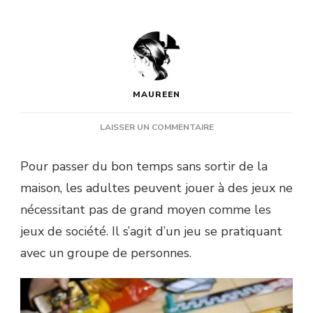
MAUREEN
SUR
LAISSER UN COMMENTAIRE
JEU
DE
Pour passer du bon temps sans sortir de la
SOCIÉTÉ
maison, les adultes peuvent jouer à des jeux ne
:
QUEL
nécessitant pas de grand moyen comme les
JEU
jeux de société. Il s’agit d’un jeu se pratiquant
DE
PLATEAU
avec un groupe de personnes.
OFFRIR
À
UN
ADULTE