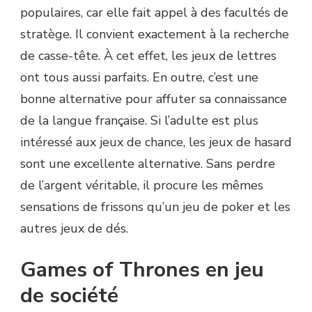
populaires, car elle fait appel à des facultés de
stratège. Il convient exactement à la recherche
de casse-tête. À cet effet, les jeux de lettres
ont tous aussi parfaits. En outre, c’est une
bonne alternative pour affuter sa connaissance
de la langue française. Si l’adulte est plus
intéressé aux jeux de chance, les jeux de hasard
sont une excellente alternative. Sans perdre
de l’argent véritable, il procure les mêmes
sensations de frissons qu’un jeu de poker et les
autres jeux de dés.
Games of Thrones en jeu
de société