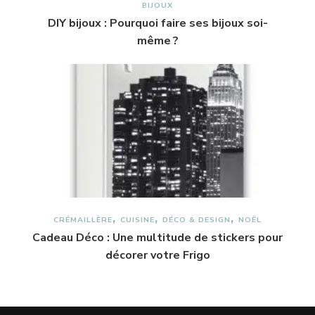
BIJOUX
DIY bijoux : Pourquoi faire ses bijoux soi-
même ?
CRÉMAILLÈRE
CUISINE
DÉCO & DESIGN
NOËL
Cadeau Déco : Une multitude de stickers pour
décorer votre Frigo