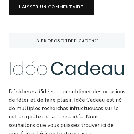
À PROPOS D’IDÉE CADEAU
Dénicheurs d'idées pour sublimer des occasions
de fêter et de faire plaisir, Idée Cadeau est né
de multiples recherches infructueuses sur le
net en quête de la bonne idée. Nous
souhaitons que vous puissiez trouver ici de
quoi faire plaisir en toute occasion.