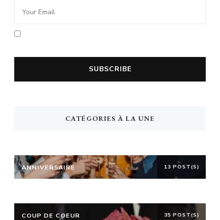
En cochant la case vous acceptez la
politique de confidentialité
CATÉGORIES À LA UNE
ANNIVERSAIRE
13 POST(S)
COUP DE COEUR
35 POST(S)