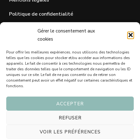
Mentions légales
Politique de confidentialité
Gérer le consentement aux
SUR LES RÉSEAUX SOCIAUX
cookies
Pour offrir les meilleures expériences, nous utilisons des technologies
telles que les cookies pour stocker et/ou accéder aux informations des
appareils. Le fait de consentir à ces technologies nous permettra de
traiter des données telles que le comportement de navigation ou les ID
uniques sur ce site. Le fait de ne pas consentir ou de retirer son
consentement peut avoir un effet négatif sur certaines caractéristiques et
fonctions.
ACCEPTER
© Copyright 2026
Blog Idée Cadeau - Trouvez le bon
REFUSER
cadeau 🖤
. Tous droits réservés.
Vilva | Développé par
VOIR LES PRÉFÉRENCES
Blossom Themes
. Propulsé par
WordPress
Politique