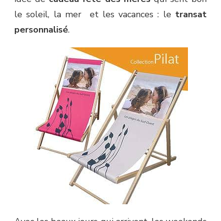
LE
le soleil, la mer et les vacances : le
transat
TRANSAT
personnalisé
.
DE
VOTRE
MAMAN
POUR
LA
FÊTE
DES
MÈRES
2011