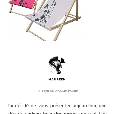
MAUREEN
SUR
LAISSER UN COMMENTAIRE
IDÉE
CADEAU
J’ai décidé de vous présenter aujourd’hui, une
:
idée de
cadeau fete des meres
PERSONNALISEZ
qui sent bon