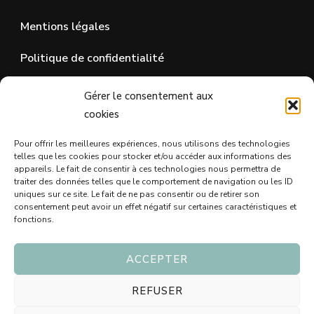
Mentions légales
Politique de confidentialité
Gérer le consentement aux
SUR LES RÉSEAUX SOCIAUX
cookies
Pour offrir les meilleures expériences, nous utilisons des technologies
telles que les cookies pour stocker et/ou accéder aux informations des
appareils. Le fait de consentir à ces technologies nous permettra de
traiter des données telles que le comportement de navigation ou les ID
uniques sur ce site. Le fait de ne pas consentir ou de retirer son
consentement peut avoir un effet négatif sur certaines caractéristiques et
fonctions.
ACCEPTER
© Copyright 2026
Blog Idée Cadeau - Trouvez le bon
REFUSER
cadeau 🖤
. Tous droits réservés.
Vilva | Développé par