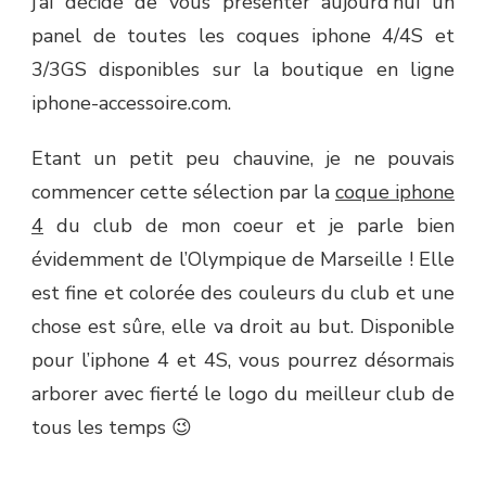
j’ai décidé de vous présenter aujourd’hui un
IPHONE
panel de toutes les coques iphone 4/4S et
AUX
COULEURS
3/3GS disponibles sur la boutique en ligne
DE
iphone-accessoire.com.
VOTRE
CLUB
DE
Etant un petit peu chauvine, je ne pouvais
FOOT
commencer cette sélection par la
coque iphone
4
du club de mon coeur et je parle bien
évidemment de l’Olympique de Marseille ! Elle
est fine et colorée des couleurs du club et une
chose est sûre, elle va droit au but. Disponible
pour l’iphone 4 et 4S, vous pourrez désormais
arborer avec fierté le logo du meilleur club de
tous les temps 😉