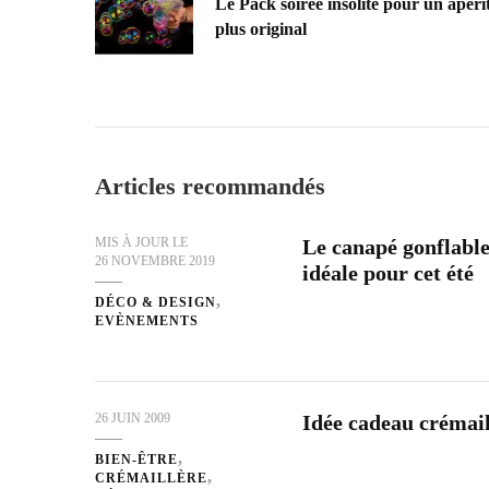
Le Pack soirée insolite pour un apérit
plus original
Articles recommandés
MIS À JOUR LE
Le canapé gonflabl
26 NOVEMBRE 2019
idéale pour cet été
DÉCO & DESIGN
EVÈNEMENTS
26 JUIN 2009
Idée cadeau créma
BIEN-ÊTRE
CRÉMAILLÈRE