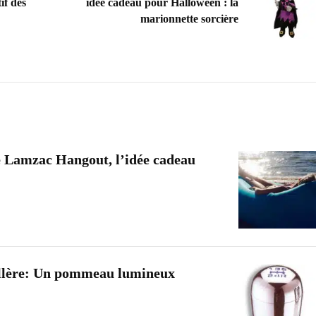
if des
idée cadeau pour Halloween : la
marionnette sorcière
e Lamzac Hangout, l’idée cadeau
illère: Un pommeau lumineux