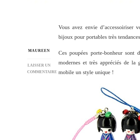
Vous avez envie d’accessoiriser v
bijoux pour portables très tendances
MAUREEN
Ces poupées porte-bonheur sont de
modernes et très appréciés de la 
LAISSER UN
mobile un style unique !
COMMENTAIRE
SUR
IDÉE
CADEAU:
DES
KOKESHIS
POUR
VOTRE
TÉLÉPHONE
PORTABLE