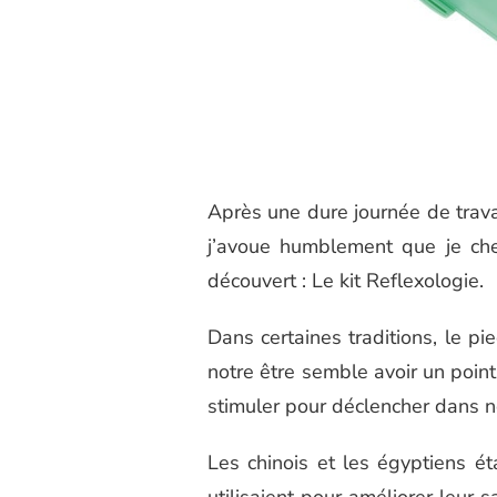
IDÉE
CADEAU
BIEN-
ÊTRE
:
LE
KIT
REFLEXOLOGIE
Après une dure journée de travai
j’avoue humblement que je cher
découvert : Le kit Reflexologie.
Dans certaines traditions, le p
notre être semble avoir un point
stimuler pour déclencher dans no
Les chinois et les égyptiens é
utilisaient pour améliorer leur