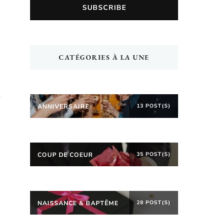
CATÉGORIES À LA UNE
ANNIVERSAIRE
13 POST(S)
COUP DE COEUR
35 POST(S)
NAISSANCE & BAPTÊME
28 POST(S)