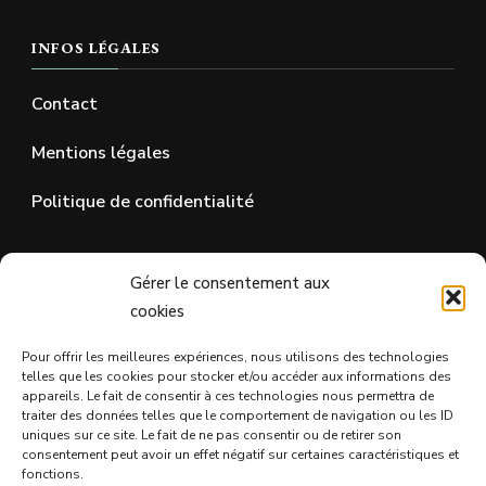
INFOS LÉGALES
Contact
Mentions légales
Politique de confidentialité
SUR LES RÉSEAUX SOCIAUX
Gérer le consentement aux
cookies
Pour offrir les meilleures expériences, nous utilisons des technologies
telles que les cookies pour stocker et/ou accéder aux informations des
appareils. Le fait de consentir à ces technologies nous permettra de
traiter des données telles que le comportement de navigation ou les ID
uniques sur ce site. Le fait de ne pas consentir ou de retirer son
consentement peut avoir un effet négatif sur certaines caractéristiques et
fonctions.