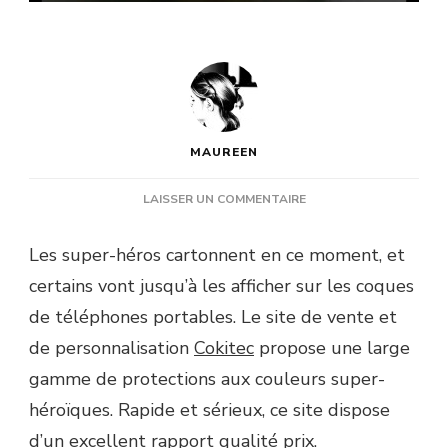
MAUREEN
SUR
LAISSER UN COMMENTAIRE
DES
COQUES
Les super-héros cartonnent en ce moment, et
DE
certains vont jusqu’à les afficher sur les coques
PORTABLES
SUPER-
de téléphones portables. Le site de vente et
HÉROÏQUES
de personnalisation
Cokitec
propose une large
AVEC
COKITEC !
gamme de protections aux couleurs super-
héroïques. Rapide et sérieux, ce site dispose
d’un excellent rapport qualité prix.