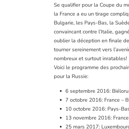
Se qualifier pour la Coupe du m
UN
MATCH
la France a eu un tirage compliq
DE
Bulgarie, les Pays-Bas, la Suèd
L'ÉQUIPE
DE
convaincant contre l’Italie, gag
FRANCE
oublier la déception en finale d
DE
FOOTBALL
tourner sereinement vers l’aveni
À
nombreux et surtout inratables!
2
Voici le programme des prochai
pour la Russie:
6 septembre 2016: Biéloru
7 octobre 2016: France – B
10 octobre 2016: Pays-Bas
13 novembre 2016: France
25 mars 2017: Luxembourg