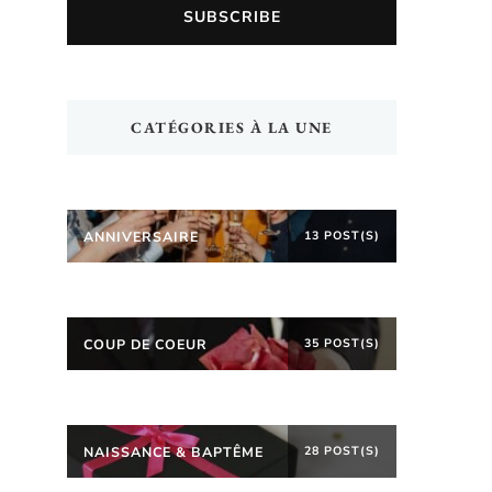
CATÉGORIES À LA UNE
ANNIVERSAIRE
13 POST(S)
COUP DE COEUR
35 POST(S)
NAISSANCE & BAPTÊME
28 POST(S)