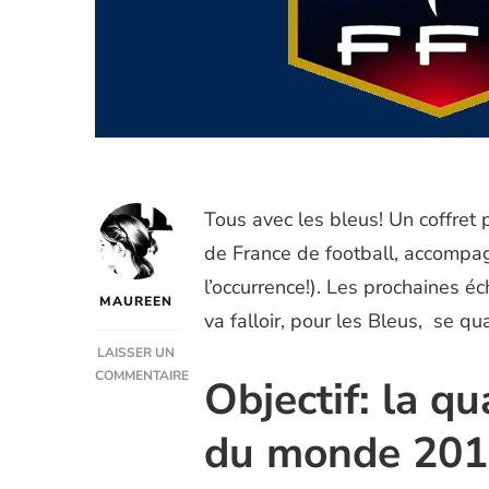
Tous avec les bleus! Un coffret 
de France de football, accompa
l’occurrence!). Les prochaines é
MAUREEN
va falloir, pour les Bleus, se q
LAISSER UN
COMMENTAIRE
Objectif: la qu
SUR
COFFRET
du monde 20
POUR
ASSISTER
À