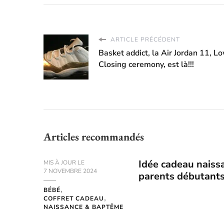
ARTICLE PRÉCÉDENT
Basket addict, la Air Jordan 11, L
Closing ceremony, est là!!!
Articles recommandés
Idée cadeau naissa
MIS À JOUR LE
7 NOVEMBRE 2024
parents débutant
BÉBÉ
COFFRET CADEAU
NAISSANCE & BAPTÊME