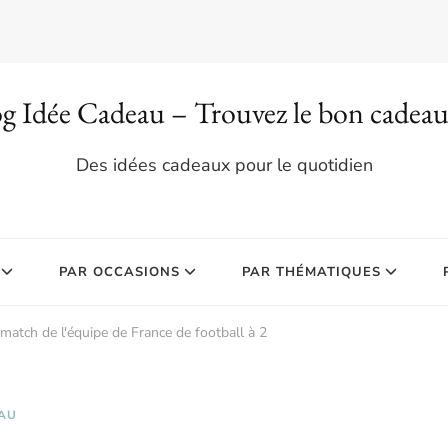
g Idée Cadeau – Trouvez le bon cadea
Des idées cadeaux pour le quotidien
PAR OCCASIONS
PAR THÉMATIQUES
 match de l'équipe de France de football à 2
AU