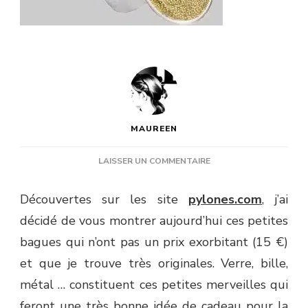
MAUREEN
SUR
LAISSER UN COMMENTAIRE
CADEAU
SAINT
Découvertes sur les site
pylones.com
, j’ai
VALENTIN
décidé de vous montrer aujourd’hui ces petites
:
UNE
bagues qui n’ont pas un prix exorbitant (15 €)
BAGUE
et que je trouve très originales. Verre, bille,
ORIGINALE
métal … constituent ces petites merveilles qui
feront une très bonne idée de cadeau pour la