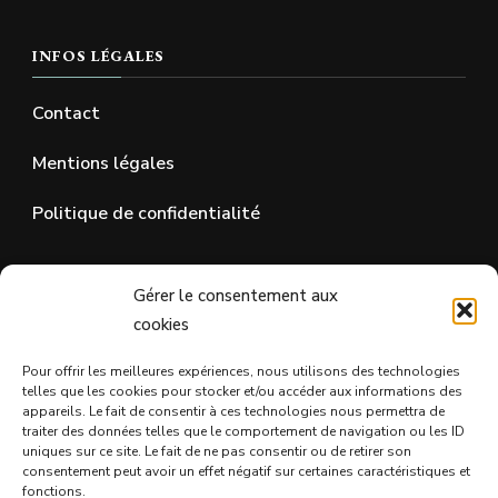
INFOS LÉGALES
Contact
Mentions légales
Politique de confidentialité
SUR LES RÉSEAUX SOCIAUX
Gérer le consentement aux
cookies
Pour offrir les meilleures expériences, nous utilisons des technologies
telles que les cookies pour stocker et/ou accéder aux informations des
appareils. Le fait de consentir à ces technologies nous permettra de
traiter des données telles que le comportement de navigation ou les ID
uniques sur ce site. Le fait de ne pas consentir ou de retirer son
consentement peut avoir un effet négatif sur certaines caractéristiques et
fonctions.