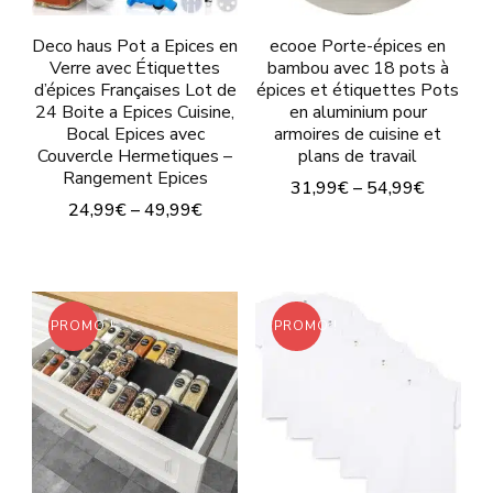
options
opt
Deco haus Pot a Epices en
ecooe Porte-épices en
peuvent
peu
Verre avec Étiquettes
bambou avec 18 pots à
d’épices Françaises Lot de
épices et étiquettes Pots
être
êtr
24 Boite a Epices Cuisine,
en aluminium pour
choisies
cho
Bocal Epices avec
armoires de cuisine et
Couvercle Hermetiques –
plans de travail
sur
sur
Rangement Epices
31,99€
–
54,99€
la
la
24,99€
–
49,99€
page
pa
du
du
produit
pro
Ce
PROMO !
PROMO !
pro
a
plu
vari
Les