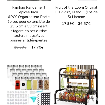
opt
Famhap Rangement
Fruit of the Loom Original
peu
epices tiroir
T T-Shirt, Blanc, L (Lot de
6PCS,Organisateur Porte
5) Homme
êtr
épices pour extensible de
17,99€
–
36,57€
cho
29,5 cm à 59 cm,insert
etagere epices cuisine
sur
texture mate,Avec
la
bosses antidérapantes
18,63€
17,70€
pa
du
pro
Ce
produit
a
plusieurs
variations.
Les