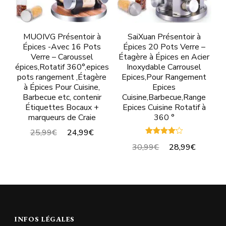
MUOIVG Présentoir à
SaiXuan Présentoir à
Épices -Avec 16 Pots
Épices 20 Pots Verre –
Verre – Caroussel
Étagère à Épices en Acier
épices,Rotatif 360°,epices
Inoxydable Carrousel
pots rangement ,Étagère
Epices,Pour Rangement
à Épices Pour Cuisine,
Epices
Barbecue etc, contenir
Cuisine,Barbecue,Range
Étiquettes Bocaux +
Epices Cuisine Rotatif à
marqueurs de Craie
360 °
25,99€
24,99€
Note
30,99€
28,99€
4.10
sur 5
INFOS LÉGALES