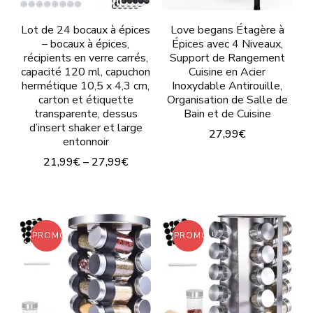
options
Lot de 24 bocaux à épices
Love begans Étagère à
peuvent
– bocaux à épices,
Épices avec 4 Niveaux,
récipients en verre carrés,
Support de Rangement
être
capacité 120 ml, capuchon
Cuisine en Acier
choisies
hermétique 10,5 x 4,3 cm,
Inoxydable Antirouille,
carton et étiquette
Organisation de Salle de
sur
transparente, dessus
Bain et de Cuisine
la
d’insert shaker et large
27,99€
entonnoir
page
21,99€
–
27,99€
du
produit
PROMO !
PROMO !