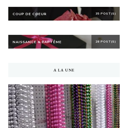
COUP DE COEUR
35 POST(S)
NAISSANCE & BAPTÊME
28 POST(S)
A LA UNE