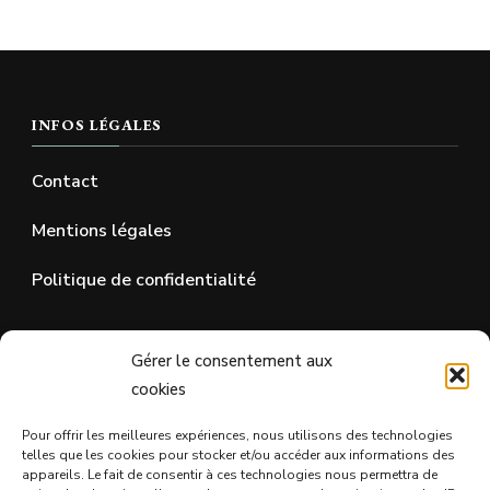
INFOS LÉGALES
Contact
Mentions légales
Politique de confidentialité
SUR LES RÉSEAUX SOCIAUX
Gérer le consentement aux
cookies
Pour offrir les meilleures expériences, nous utilisons des technologies
telles que les cookies pour stocker et/ou accéder aux informations des
appareils. Le fait de consentir à ces technologies nous permettra de