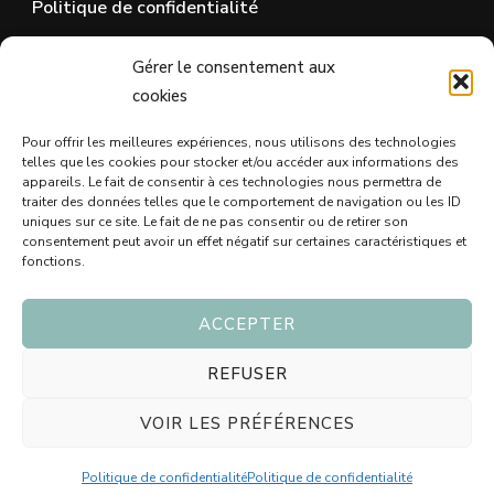
Politique de confidentialité
Gérer le consentement aux
SUR LES RÉSEAUX SOCIAUX
cookies
Pour offrir les meilleures expériences, nous utilisons des technologies
telles que les cookies pour stocker et/ou accéder aux informations des
appareils. Le fait de consentir à ces technologies nous permettra de
traiter des données telles que le comportement de navigation ou les ID
uniques sur ce site. Le fait de ne pas consentir ou de retirer son
consentement peut avoir un effet négatif sur certaines caractéristiques et
fonctions.
ACCEPTER
© Copyright 2026
Blog Idée Cadeau - Trouvez le bon
REFUSER
cadeau 🖤
. Tous droits réservés.
Vilva | Développé par
VOIR LES PRÉFÉRENCES
Blossom Themes
. Propulsé par
WordPress
Politique
de confidentialité
Politique de confidentialité
Politique de confidentialité