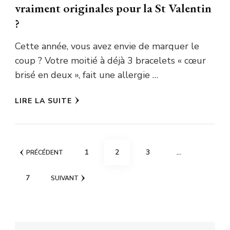
vraiment originales pour la St Valentin
?
Cette année, vous avez envie de marquer le
coup ? Votre moitié à déjà 3 bracelets « cœur
brisé en deux », fait une allergie …
LIRE LA SUITE
Pagination
PAGE
PAGE
PAGE
1
2
3
…
PRÉCÉDENT
des
PAGE
7
SUIVANT
publications