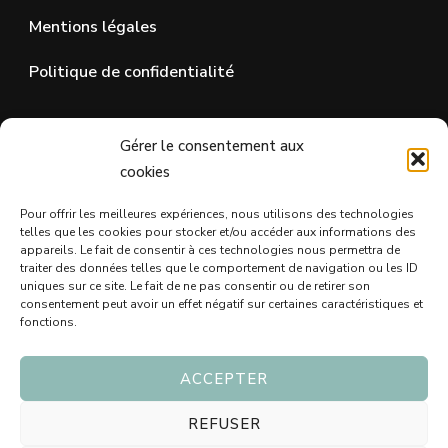
Mentions légales
Politique de confidentialité
SUR LES RÉSEAUX SOCIAUX
Gérer le consentement aux
cookies
Pour offrir les meilleures expériences, nous utilisons des technologies
telles que les cookies pour stocker et/ou accéder aux informations des
appareils. Le fait de consentir à ces technologies nous permettra de
traiter des données telles que le comportement de navigation ou les ID
uniques sur ce site. Le fait de ne pas consentir ou de retirer son
consentement peut avoir un effet négatif sur certaines caractéristiques et
fonctions.
ACCEPTER
© Copyright 2026
Blog Idée Cadeau - Trouvez le bon
cadeau 🖤
. Tous droits réservés.
Vilva | Développé par
REFUSER